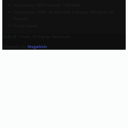
Simulateur IRPP Salarié / Retraité
Calculateur IRPP de Retraité Français Résident en
Tunisie
Trovit News
2025 © Trovit. All Rights Reserved.
Powered By
MegaWeb
.