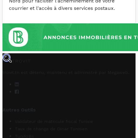
Nord pour faciliter l'acheminement de votre
courrier et l'accès à divers services postaux.
TROVIT
trovit.tn est détenu, maintenu et administré par
Megaweb
.
Autres Outils
Validateur de matricule fiscal Tunisie
Taux de change de Dinar Tunisien
TuniRIBs