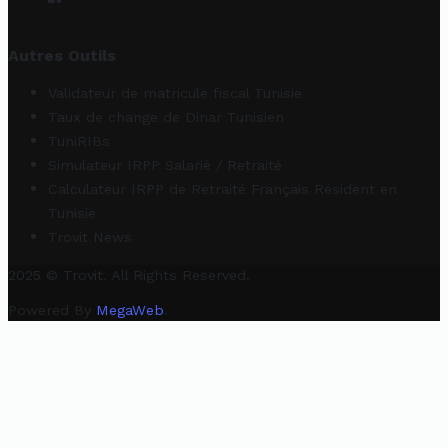
Autres Outils
Validateur de matricule fiscal Tunisie
Taux de change de Dinar Tunisien
TuniRIBs
Simulateur IRPP Salarié / Retraité
Calculateur IRPP de Retraité Français Résident en
Tunisie
Trovit News
2025 © Trovit. All Rights Reserved.
Powered By
MegaWeb
.