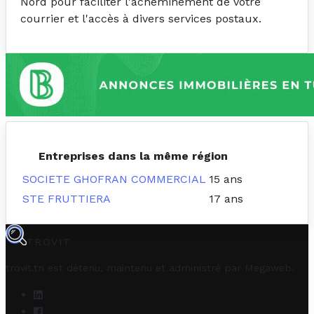
Nord pour faciliter l'acheminement de votre
courrier et l'accès à divers services postaux.
Entreprises dans la même région
SOCIETE GHOFRAN COMMERCIAL
15 ans
STE FRUTTIERA
17 ans
TROVIT
trovit.tn est détenu, maintenu et administré par
Megaweb
.