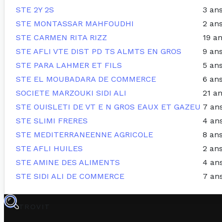
STE 2Y 2S
3 an
STE MONTASSAR MAHFOUDHI
2 an
STE CARMEN RITA RIZZ
19 a
STE AFLI VTE DIST PD TS ALMTS EN GROS
9 an
STE PARA LAHMER ET FILS
5 an
STE EL MOUBADARA DE COMMERCE
6 an
SOCIETE MARZOUKI SIDI ALI
21 a
STE OUISLETI DE VT E N GROS EAUX ET GAZEU
7 an
STE SLIMI FRERES
4 an
STE MEDITERRANEENNE AGRICOLE
8 an
STE AFLI HUILES
2 an
STE AMINE DES ALIMENTS
4 an
STE SIDI ALI DE COMMERCE
7 an
TROVIT