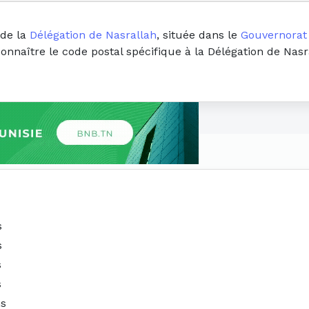
 de la
Délégation de Nasrallah
, située dans le
Gouvernorat
connaître le code postal spécifique à la Délégation de Nas
s
s
s
s
ns