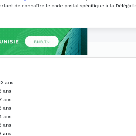
portant de connaître le code postal spécifique à la Déléga
13 ans
6 ans
7 ans
6 ans
4 ans
6 ans
8 ans