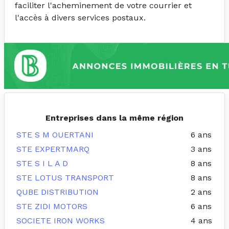
faciliter l'acheminement de votre courrier et
l'accès à divers services postaux.
Entreprises dans la même région
STE S M OUERTANI
6 ans
STE EXPERTMARQ
3 ans
STE S I L A D
8 ans
STE LOTUS TRANSPORT
8 ans
QUBE DISTRIBUTION
2 ans
STE ZIDI MOTORS
6 ans
SOCIETE IRON WORKS
4 ans