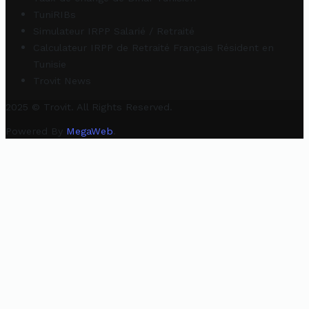
TuniRIBs
Simulateur IRPP Salarié / Retraité
Calculateur IRPP de Retraité Français Résident en
Tunisie
Trovit News
2025 © Trovit. All Rights Reserved.
Powered By
MegaWeb
.