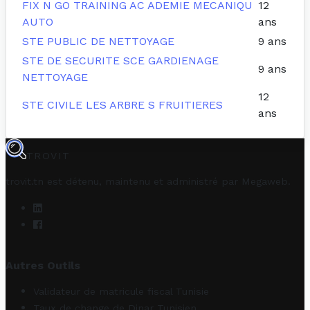
FIX N GO TRAINING AC ADEMIE MECANIQU
12
AUTO
ans
STE PUBLIC DE NETTOYAGE
9 ans
STE DE SECURITE SCE GARDIENAGE
9 ans
NETTOYAGE
12
STE CIVILE LES ARBRE S FRUITIERES
ans
TROVIT
trovit.tn est détenu, maintenu et administré par
Megaweb
.
Autres Outils
Validateur de matricule fiscal Tunisie
Taux de change de Dinar Tunisien