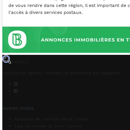
de vous rendre dans cette région, il est important de 
l'accès à divers services postaux.
TROVIT
trovit.tn est détenu, maintenu et administré par
Megaweb
.
Autres Outils
Validateur de matricule fiscal Tunisie
Taux de change de Dinar Tunisien