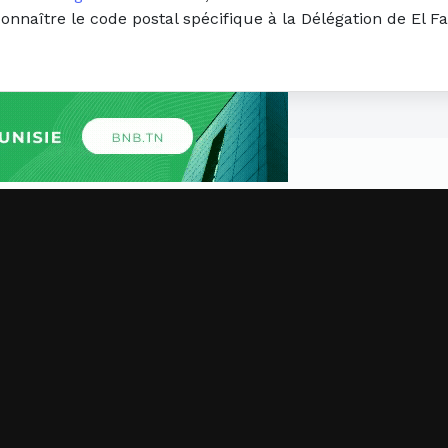
connaître le code postal spécifique à la Délégation de El F