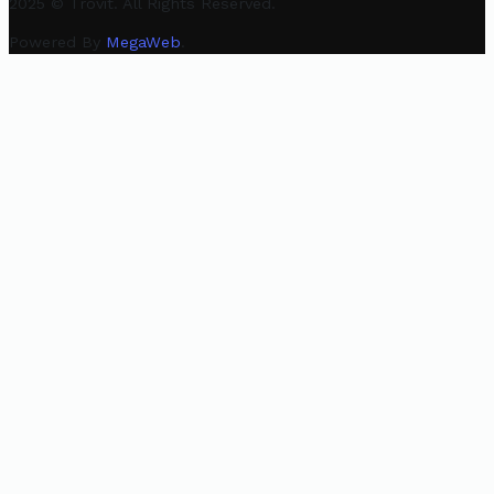
2025 © Trovit. All Rights Reserved.
Powered By
MegaWeb
.