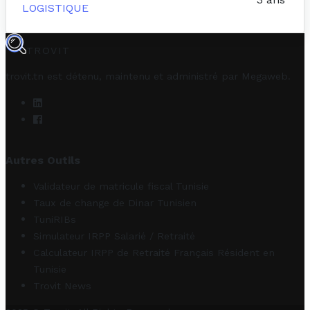
LOGISTIQUE
TROVIT
trovit.tn est détenu, maintenu et administré par
Megaweb
.
Autres Outils
Validateur de matricule fiscal Tunisie
Taux de change de Dinar Tunisien
TuniRIBs
Simulateur IRPP Salarié / Retraité
Calculateur IRPP de Retraité Français Résident en
Tunisie
Trovit News