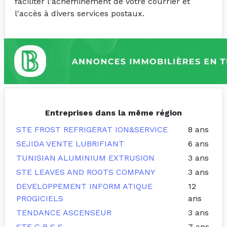
faciliter l'acheminement de votre courrier et
l'accès à divers services postaux.
Entreprises dans la même région
STE FROST REFRIGERAT ION&SERVICE
8 ans
SEJIDA VENTE LUBRIFIANT
6 ans
TUNISIAN ALUMINIUM EXTRUSION
3 ans
STE LEAVES AND ROOTS COMPANY
3 ans
DEVELOPPEMENT INFORM ATIQUE
12
PROGICIELS
ans
TENDANCE ASCENSEUR
3 ans
STE G R S S
7 ans