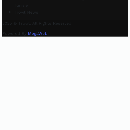
Tunisie
Trovit News
2025 © Trovit. All Rights Reserved.
Powered By
MegaWeb
.