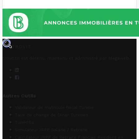
TROVIT
trovit.tn est détenu, maintenu et administré par
Megaweb
.
Autres Outils
Validateur de matricule fiscal Tunisie
Taux de change de Dinar Tunisien
TuniRIBs
Simulateur IRPP Salarié / Retraité
Calculateur IRPP de Retraité Français Résident en