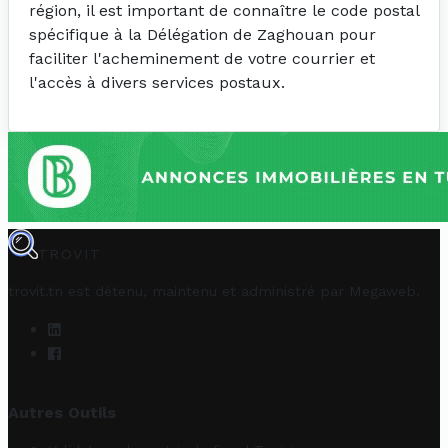
région, il est important de connaître le code postal
spécifique à la Délégation de Zaghouan pour
faciliter l'acheminement de votre courrier et
l'accès à divers services postaux.
TROVIT
trovit.tn est détenu, maintenu et administré par
Megaweb
.
Autres Outils