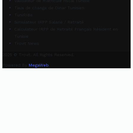
Validateur de matricule fiscal Tunisie
Taux de change de Dinar Tunisien
TuniRIBs
Simulateur IRPP Salarié / Retraité
Calculateur IRPP de Retraité Français Résident en
Tunisie
Trovit News
2025 © Trovit. All Rights Reserved.
Powered By
MegaWeb
.