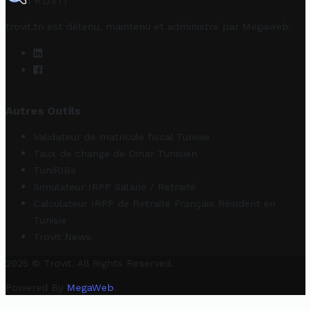
TROVIT
trovit.tn est détenu, maintenu et administré par
Megaweb
.
Autres Outils
Validateur de matricule fiscal Tunisie
Taux de change de Dinar Tunisien
TuniRIBs
Simulateur IRPP Salarié / Retraité
Calculateur IRPP de Retraité Français Résident en
Tunisie
Trovit News
2025 © Trovit. All Rights Reserved.
Powered By
MegaWeb
.