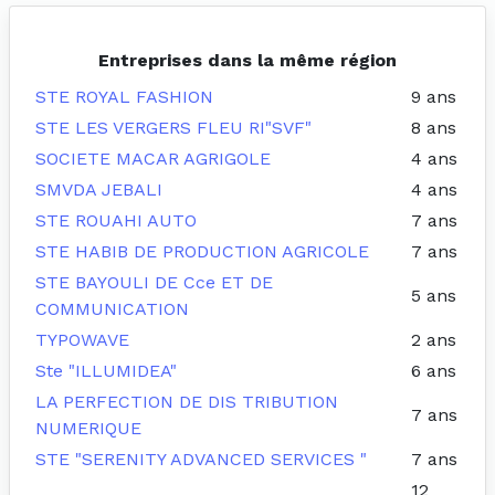
Entreprises dans la même région
STE ROYAL FASHION
9 ans
STE LES VERGERS FLEU RI"SVF"
8 ans
SOCIETE MACAR AGRIGOLE
4 ans
SMVDA JEBALI
4 ans
STE ROUAHI AUTO
7 ans
STE HABIB DE PRODUCTION AGRICOLE
7 ans
STE BAYOULI DE Cce ET DE
5 ans
COMMUNICATION
TYPOWAVE
2 ans
Ste "ILLUMIDEA"
6 ans
LA PERFECTION DE DIS TRIBUTION
7 ans
NUMERIQUE
STE "SERENITY ADVANCED SERVICES "
7 ans
12