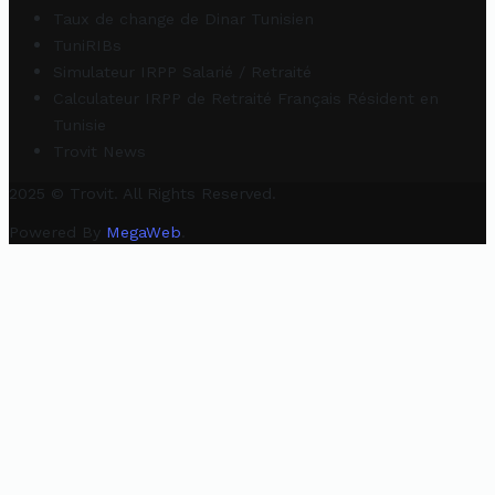
Taux de change de Dinar Tunisien
TuniRIBs
Simulateur IRPP Salarié / Retraité
Calculateur IRPP de Retraité Français Résident en
Tunisie
Trovit News
2025 © Trovit. All Rights Reserved.
Powered By
MegaWeb
.