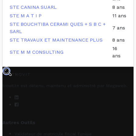
STE CANINA SUARL
8 ans
STE M A T I P
11 ans
STE BOUCHTIBA CERAMI QUES + S B C +
7 ans
SARL
STE TRAVAUX ET MAINTENANCE PLUS
8 ans
16
STE M M CONSULTING
ans
TROVIT
trovit.tn est détenu, maintenu et administré par
Megaweb
.
Autres Outils
Validateur de matricule fiscal Tunisie