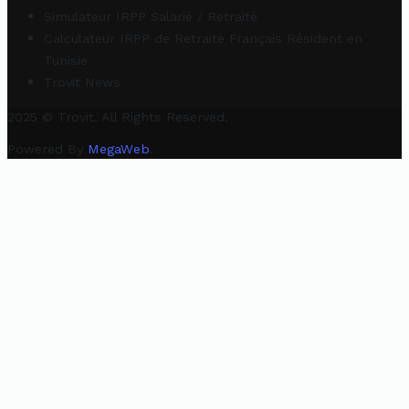
Simulateur IRPP Salarié / Retraité
Calculateur IRPP de Retraité Français Résident en
Tunisie
Trovit News
2025 © Trovit. All Rights Reserved.
Powered By
MegaWeb
.