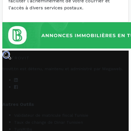
faciliter l'acheminement de votre courrier et
l'accès à divers services postaux.
TROVIT
trovit.tn est détenu, maintenu et administré par
Megaweb
.
Autres Outils
Validateur de matricule fiscal Tunisie
Taux de change de Dinar Tunisien
TuniRIBs