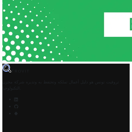
TROVIT
تروفيت تونس هو دليل أعمال تملكه وتحتفظ به وتديره
شركة مخزن
.
التكنولوجيا