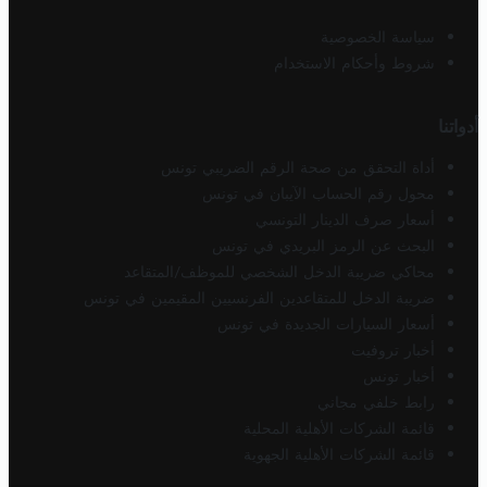
سياسة الخصوصية
شروط وأحكام الاستخدام
أدواتنا
أداة التحقق من صحة الرقم الضريبي تونس
محول رقم الحساب الآيبان في تونس
أسعار صرف الدينار التونسي
البحث عن الرمز البريدي في تونس
محاكي ضريبة الدخل الشخصي للموظف/المتقاعد
ضريبة الدخل للمتقاعدين الفرنسيين المقيمين في تونس
أسعار السيارات الجديدة في تونس
أخبار تروفيت
أخبار تونس
رابط خلفي مجاني
قائمة الشركات الأهلية المحلية
قائمة الشركات الأهلية الجهوية