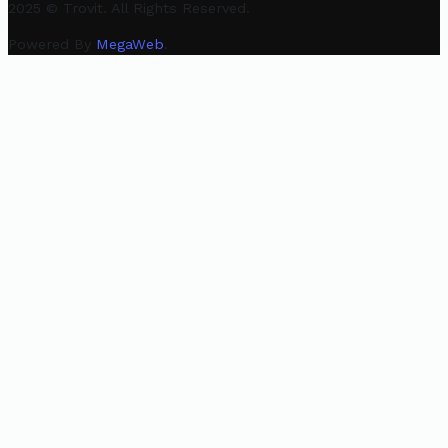
2025 © Trovit. All Rights Reserved.
Powered By
MegaWeb
.