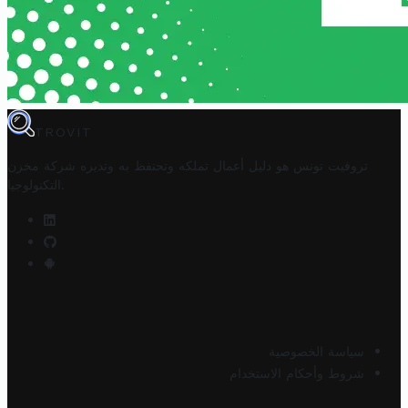
TROVIT
تروفيت تونس هو دليل أعمال تملكه وتحتفظ به وتديره
شركة مخزن
.
التكنولوجيا
سياسة الخصوصية
شروط وأحكام الاستخدام