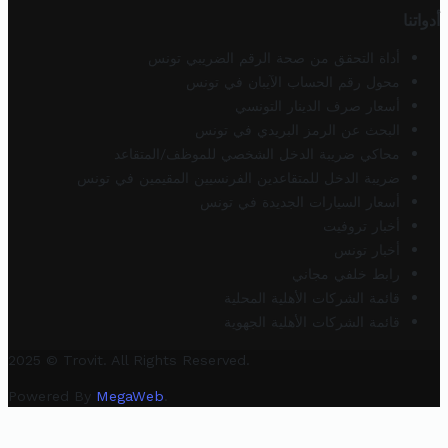
أدواتنا
أداة التحقق من صحة الرقم الضريبي تونس
محول رقم الحساب الآيبان في تونس
أسعار صرف الدينار التونسي
البحث عن الرمز البريدي في تونس
محاكي ضريبة الدخل الشخصي للموظف/المتقاعد
ضريبة الدخل للمتقاعدين الفرنسيين المقيمين في تونس
أسعار السيارات الجديدة في تونس
أخبار تروفيت
أخبار تونس
رابط خلفي مجاني
قائمة الشركات الأهلية المحلية
قائمة الشركات الأهلية الجهوية
2025 © Trovit. All Rights Reserved.
Powered By
MegaWeb
.