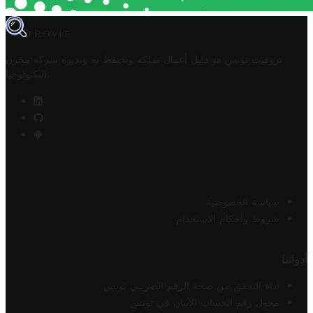
TROVIT
تروفيت تونس هو دليل أعمال تملكه وتحتفظ به وتديره
شركة مخزن
.
التكنولوجيا
سياسة الخصوصية
شروط وأحكام الاستخدام
أدواتنا
أداة التحقق من صحة الرقم الضريبي تونس
محول رقم الحساب الآيبان في تونس