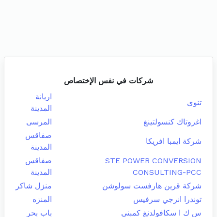
شركات في نفس الإختصاص
اريانة
تنوى
المدينة
اغروتاك كنسولتينغ
المرسى
صفاقس
شركة ايمبا افريكا
المدينة
STE POWER CONVERSION
صفاقس
CONSULTING-PCC
المدينة
شركة قرين هارفست سولوشن
منزل شاكر
توندرا انرجي سرفيس
المنزه
س ك ا سكافولدنغ كمبني
باب بحر