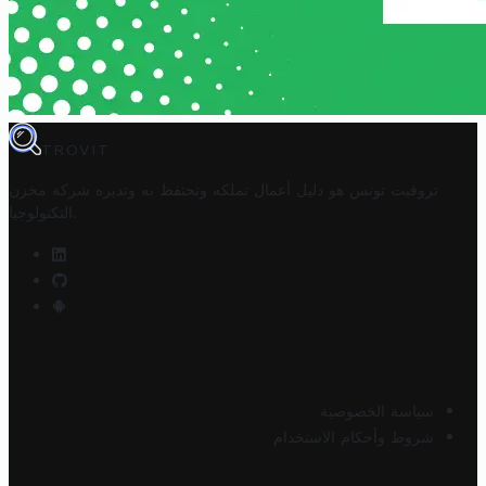
TROVIT
تروفيت تونس هو دليل أعمال تملكه وتحتفظ به وتديره
شركة مخزن
.
التكنولوجيا
سياسة الخصوصية
شروط وأحكام الاستخدام