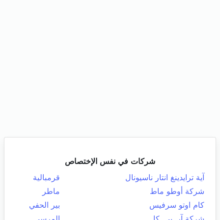
شركات في نفس الإختصاص
آية ترايدينغ انتار ناسيونال
قرمبالية
شركة أوطو ماط
ماطر
كام اوتو سرفيس
بير الحفي
شركة آر. بي. كا
المرسى