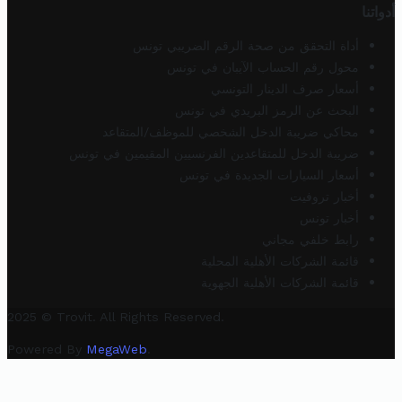
أدواتنا
أداة التحقق من صحة الرقم الضريبي تونس
محول رقم الحساب الآيبان في تونس
أسعار صرف الدينار التونسي
البحث عن الرمز البريدي في تونس
محاكي ضريبة الدخل الشخصي للموظف/المتقاعد
ضريبة الدخل للمتقاعدين الفرنسيين المقيمين في تونس
أسعار السيارات الجديدة في تونس
أخبار تروفيت
أخبار تونس
رابط خلفي مجاني
قائمة الشركات الأهلية المحلية
قائمة الشركات الأهلية الجهوية
2025 © Trovit. All Rights Reserved.
Powered By
MegaWeb
.