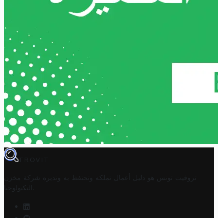
TROVIT
تروفيت تونس هو دليل أعمال تملكه وتحتفظ به وتديره
شركة مخزن
.
التكنولوجيا