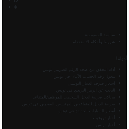
سياسة الخصوصية
شروط وأحكام الاستخدام
أدواتنا
أداة التحقق من صحة الرقم الضريبي تونس
محول رقم الحساب الآيبان في تونس
أسعار صرف الدينار التونسي
البحث عن الرمز البريدي في تونس
محاكي ضريبة الدخل الشخصي للموظف/المتقاعد
ضريبة الدخل للمتقاعدين الفرنسيين المقيمين في تونس
أسعار السيارات الجديدة في تونس
أخبار تروفيت
أخبار تونس