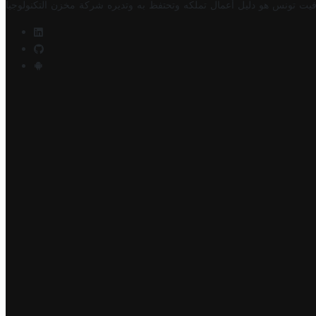
فيت تونس هو دليل أعمال تملكه وتحتفظ به وتديره
شركة مخزن التكنولوجيا