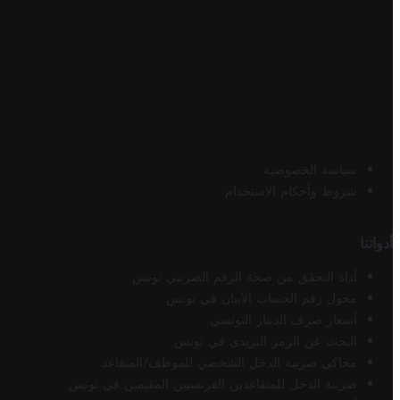
سياسة الخصوصية
شروط وأحكام الاستخدام
أدواتنا
أداة التحقق من صحة الرقم الضريبي تونس
محول رقم الحساب الآيبان في تونس
أسعار صرف الدينار التونسي
البحث عن الرمز البريدي في تونس
محاكي ضريبة الدخل الشخصي للموظف/المتقاعد
ضريبة الدخل للمتقاعدين الفرنسيين المقيمين في تونس