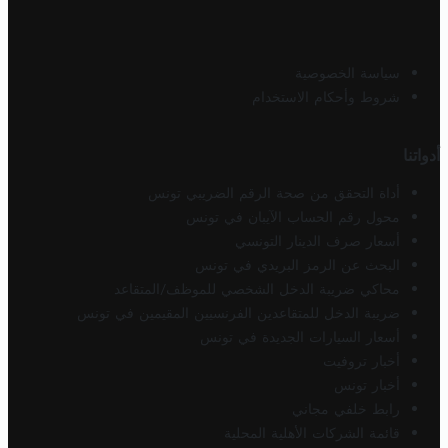
سياسة الخصوصية
شروط وأحكام الاستخدام
أدواتنا
أداة التحقق من صحة الرقم الضريبي تونس
محول رقم الحساب الآيبان في تونس
أسعار صرف الدينار التونسي
البحث عن الرمز البريدي في تونس
محاكي ضريبة الدخل الشخصي للموظف/المتقاعد
ضريبة الدخل للمتقاعدين الفرنسيين المقيمين في تونس
أسعار السيارات الجديدة في تونس
أخبار تروفيت
أخبار تونس
رابط خلفي مجاني
قائمة الشركات الأهلية المحلية