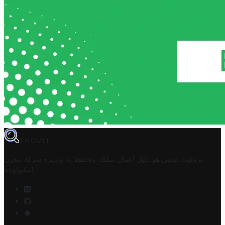
TROVIT
تروفيت تونس هو دليل أعمال تملكه وتحتفظ به وتديره
شركة مخزن
.
التكنولوجيا