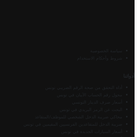
سياسة الخصوصية
شروط وأحكام الاستخدام
أدواتنا
أداة التحقق من صحة الرقم الضريبي تونس
محول رقم الحساب الآيبان في تونس
أسعار صرف الدينار التونسي
البحث عن الرمز البريدي في تونس
محاكي ضريبة الدخل الشخصي للموظف/المتقاعد
ضريبة الدخل للمتقاعدين الفرنسيين المقيمين في تونس
أسعار السيارات الجديدة في تونس