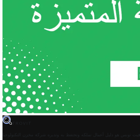
TROVIT
فيت تونس هو دليل أعمال تملكه وتحتفظ به وتديره
شركة مخزن التكنولوجيا