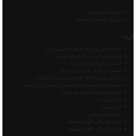
سياسة الخصوصية
شروط وأحكام الاستخدام
أدواتنا
أداة التحقق من صحة الرقم الضريبي تونس
محول رقم الحساب الآيبان في تونس
أسعار صرف الدينار التونسي
البحث عن الرمز البريدي في تونس
محاكي ضريبة الدخل الشخصي للموظف/المتقاعد
ضريبة الدخل للمتقاعدين الفرنسيين المقيمين في تونس
أسعار السيارات الجديدة في تونس
أخبار تروفيت
أخبار تونس
رابط خلفي مجاني
قائمة الشركات الأهلية المحلية
قائمة الشركات الأهلية الجهوية