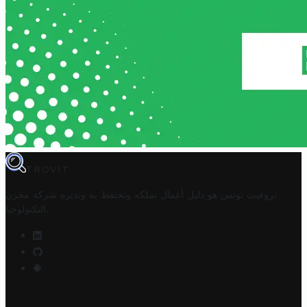
TROVIT
تروفيت تونس هو دليل أعمال تملكه وتحتفظ به وتديره
شركة مخزن
.
التكنولوجيا