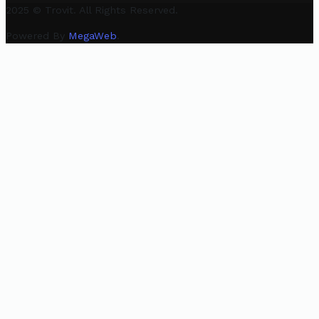
2025 © Trovit. All Rights Reserved.
Powered By
MegaWeb
.