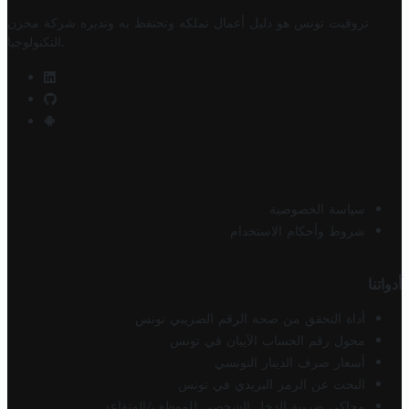
تروفيت تونس هو دليل أعمال تملكه وتحتفظ به وتديره
شركة مخزن
.
التكنولوجيا
سياسة الخصوصية
شروط وأحكام الاستخدام
أدواتنا
أداة التحقق من صحة الرقم الضريبي تونس
محول رقم الحساب الآيبان في تونس
أسعار صرف الدينار التونسي
البحث عن الرمز البريدي في تونس
محاكي ضريبة الدخل الشخصي للموظف/المتقاعد