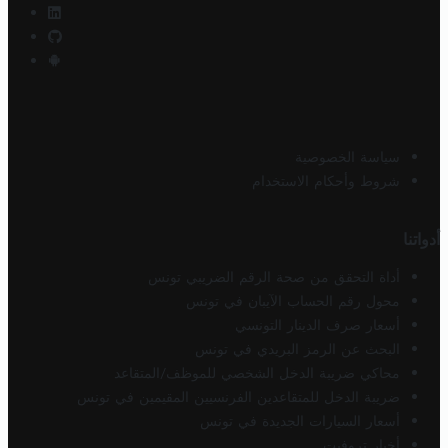
سياسة الخصوصية
شروط وأحكام الاستخدام
أدواتنا
أداة التحقق من صحة الرقم الضريبي تونس
محول رقم الحساب الآيبان في تونس
أسعار صرف الدينار التونسي
البحث عن الرمز البريدي في تونس
محاكي ضريبة الدخل الشخصي للموظف/المتقاعد
ضريبة الدخل للمتقاعدين الفرنسيين المقيمين في تونس
أسعار السيارات الجديدة في تونس
أخبار تروفيت