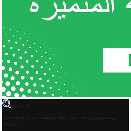
TROVIT
تروفيت تونس هو دليل أعمال تملكه وتحتفظ به وتديره
شركة مخزن
.
التكنولوجيا