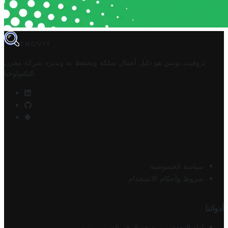
TROVIT
تروفيت تونس هو دليل أعمال تملكه وتحتفظ به وتديره
شركة مخزن
.
التكنولوجيا
سياسة الخصوصية
شروط وأحكام الاستخدام
أدواتنا
أداة التحقق من صحة الرقم الضريبي تونس