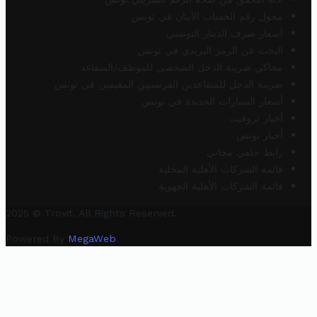
محول رقم الحساب الآيبان في تونس
أسعار صرف الدينار التونسي
البحث عن الرمز البريدي في تونس
محاكي ضريبة الدخل الشخصي للموظف/المتقاعد
ضريبة الدخل للمتقاعدين الفرنسيين المقيمين في تونس
أسعار السيارات الجديدة في تونس
أخبار تروفيت
أخبار تونس
رابط خلفي مجاني
قائمة الشركات الأهلية المحلية
قائمة الشركات الأهلية الجهوية
2025 © Trovit. All Rights Reserved.
Powered By
MegaWeb
.