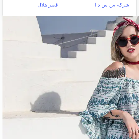
شركة س س د ا
قصر هلال