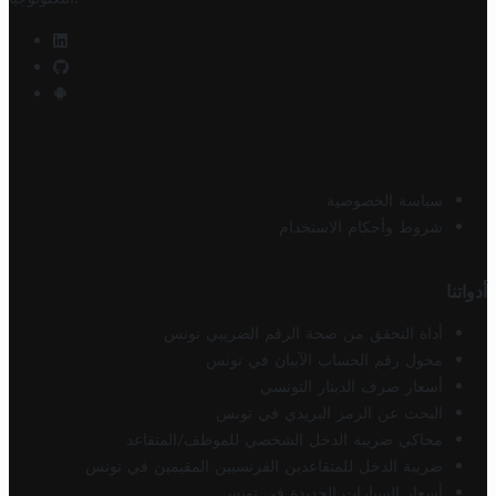
سياسة الخصوصية
شروط وأحكام الاستخدام
أدواتنا
أداة التحقق من صحة الرقم الضريبي تونس
محول رقم الحساب الآيبان في تونس
أسعار صرف الدينار التونسي
البحث عن الرمز البريدي في تونس
محاكي ضريبة الدخل الشخصي للموظف/المتقاعد
ضريبة الدخل للمتقاعدين الفرنسيين المقيمين في تونس
أسعار السيارات الجديدة في تونس