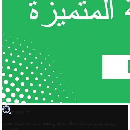
TROVIT
تروفيت تونس هو دليل أعمال تملكه وتحتفظ به وتديره
شركة مخزن
.
التكنولوجيا