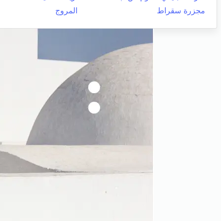
مجزرة سقراط
المروج