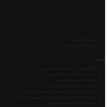
سياسة الخصوصية
شروط وأحكام الاستخدام
أدواتنا
أداة التحقق من صحة الرقم الضريبي تونس
محول رقم الحساب الآيبان في تونس
أسعار صرف الدينار التونسي
البحث عن الرمز البريدي في تونس
محاكي ضريبة الدخل الشخصي للموظف/المتقاعد
ضريبة الدخل للمتقاعدين الفرنسيين المقيمين في تونس
أسعار السيارات الجديدة في تونس