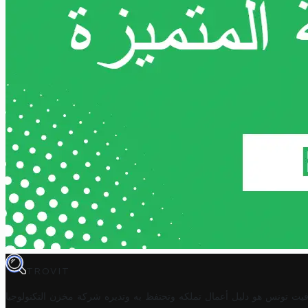
TROVIT
فيت تونس هو دليل أعمال تملكه وتحتفظ به وتديره
شركة مخزن التكنولوجيا