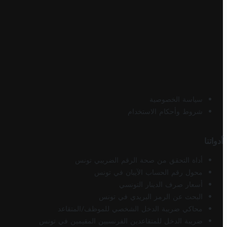
سياسة الخصوصية
شروط وأحكام الاستخدام
أدواتنا
أداة التحقق من صحة الرقم الضريبي تونس
محول رقم الحساب الآيبان في تونس
أسعار صرف الدينار التونسي
البحث عن الرمز البريدي في تونس
محاكي ضريبة الدخل الشخصي للموظف/المتقاعد
ضريبة الدخل للمتقاعدين الفرنسيين المقيمين في تونس