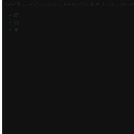
فيت تونس هو دليل أعمال تملكه وتحتفظ به وتديره
شركة مخزن التكنولوجيا