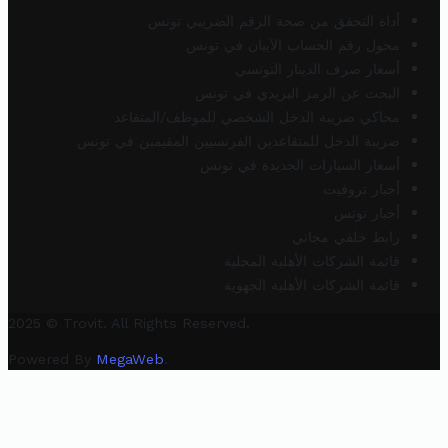
أداة التحقق من صحة الرقم الضريبي تونس
محول رقم الحساب الآيبان في تونس
أسعار صرف الدينار التونسي
البحث عن الرمز البريدي في تونس
محاكي ضريبة الدخل الشخصي للموظف/المتقاعد
ضريبة الدخل للمتقاعدين الفرنسيين المقيمين في تونس
أسعار السيارات الجديدة في تونس
أخبار تروفيت
أخبار تونس
رابط خلفي مجاني
قائمة الشركات الأهلية المحلية
قائمة الشركات الأهلية الجهوية
2025 © Trovit. All Rights Reserved.
Powered By
MegaWeb
.