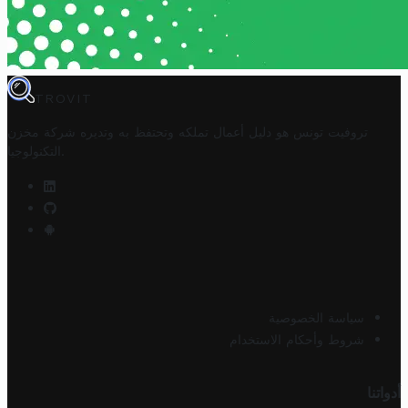
TROVIT
تروفيت تونس هو دليل أعمال تملكه وتحتفظ به وتديره
شركة مخزن
.
التكنولوجيا
سياسة الخصوصية
شروط وأحكام الاستخدام
أدواتنا