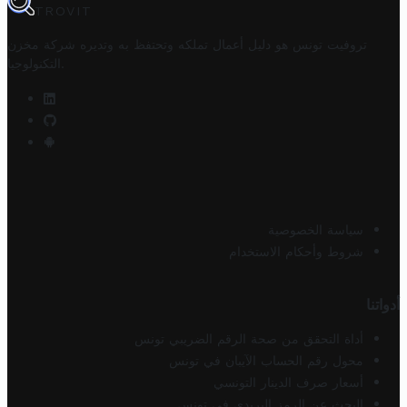
TROVIT
تروفيت تونس هو دليل أعمال تملكه وتحتفظ به وتديره
شركة مخزن
.
التكنولوجيا
سياسة الخصوصية
شروط وأحكام الاستخدام
أدواتنا
أداة التحقق من صحة الرقم الضريبي تونس
محول رقم الحساب الآيبان في تونس
أسعار صرف الدينار التونسي
البحث عن الرمز البريدي في تونس