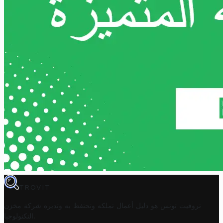
TROVIT
تروفيت تونس هو دليل أعمال تملكه وتحتفظ به وتديره
شركة مخزن
.
التكنولوجيا