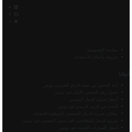
سياسة الخصوصية
شروط وأحكام الاستخدام
أدواتنا
أداة التحقق من صحة الرقم الضريبي تونس
محول رقم الحساب الآيبان في تونس
أسعار صرف الدينار التونسي
البحث عن الرمز البريدي في تونس
محاكي ضريبة الدخل الشخصي للموظف/المتقاعد
ضريبة الدخل للمتقاعدين الفرنسيين المقيمين في تونس
أسعار السيارات الجديدة في تونس