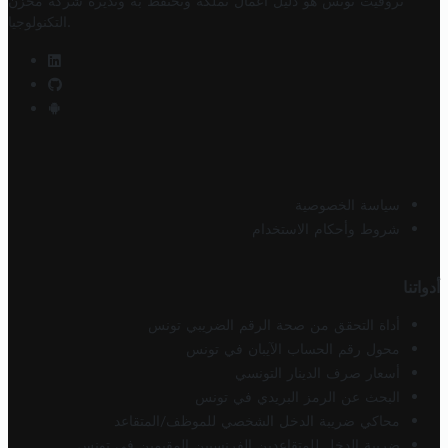
تروفيت تونس هو دليل أعمال تملكه وتحتفظ به وتديره
شركة مخزن
.
التكنولوجيا
سياسة الخصوصية
شروط وأحكام الاستخدام
أدواتنا
أداة التحقق من صحة الرقم الضريبي تونس
محول رقم الحساب الآيبان في تونس
أسعار صرف الدينار التونسي
البحث عن الرمز البريدي في تونس
محاكي ضريبة الدخل الشخصي للموظف/المتقاعد
ضريبة الدخل للمتقاعدين الفرنسيين المقيمين في تونس