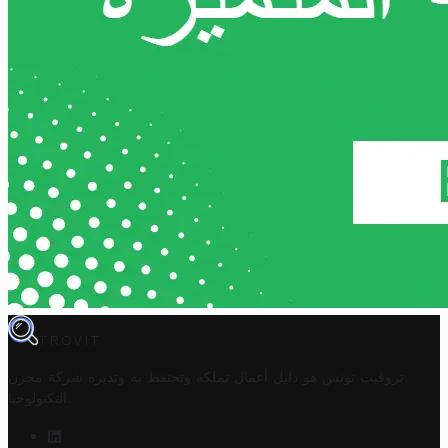
TROVIT
تروفيت تونس هو دليل أعمال تملكه وتحتفظ به وتديره
شركة مخزن
.
التكنولوجيا