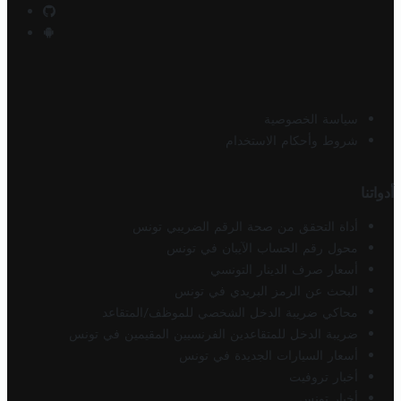
سياسة الخصوصية
شروط وأحكام الاستخدام
أدواتنا
أداة التحقق من صحة الرقم الضريبي تونس
محول رقم الحساب الآيبان في تونس
أسعار صرف الدينار التونسي
البحث عن الرمز البريدي في تونس
محاكي ضريبة الدخل الشخصي للموظف/المتقاعد
ضريبة الدخل للمتقاعدين الفرنسيين المقيمين في تونس
أسعار السيارات الجديدة في تونس
أخبار تروفيت
أخبار تونس