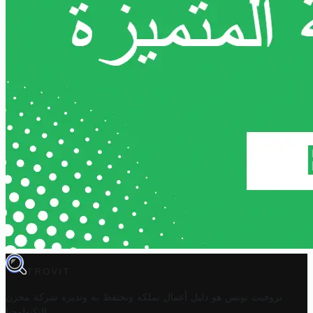
TROVIT
تروفيت تونس هو دليل أعمال تملكه وتحتفظ به وتديره
شركة مخزن
.
التكنولوجيا