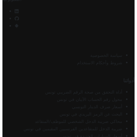
سياسة الخصوصية
شروط وأحكام الاستخدام
أدواتنا
أداة التحقق من صحة الرقم الضريبي تونس
محول رقم الحساب الآيبان في تونس
أسعار صرف الدينار التونسي
البحث عن الرمز البريدي في تونس
محاكي ضريبة الدخل الشخصي للموظف/المتقاعد
ضريبة الدخل للمتقاعدين الفرنسيين المقيمين في تونس
أسعار السيارات الجديدة في تونس