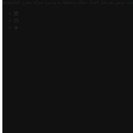
فيت تونس هو دليل أعمال تملكه وتحتفظ به وتديره
شركة مخزن التكنولوجيا