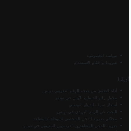
سياسة الخصوصية
شروط وأحكام الاستخدام
أدواتنا
أداة التحقق من صحة الرقم الضريبي تونس
محول رقم الحساب الآيبان في تونس
أسعار صرف الدينار التونسي
البحث عن الرمز البريدي في تونس
محاكي ضريبة الدخل الشخصي للموظف/المتقاعد
ضريبة الدخل للمتقاعدين الفرنسيين المقيمين في تونس