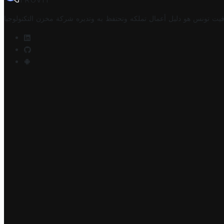
TROVIT
فيت تونس هو دليل أعمال تملكه وتحتفظ به وتديره
شركة مخزن التكنولوجيا