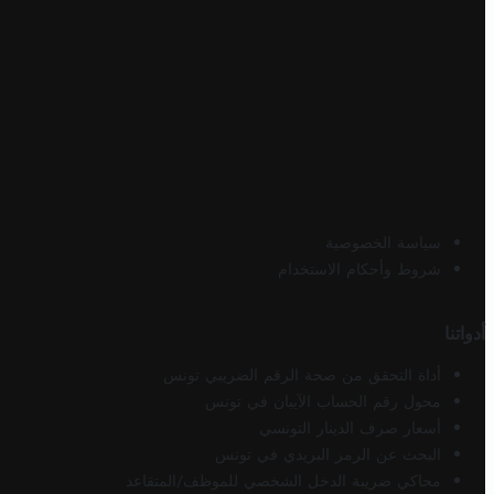
سياسة الخصوصية
شروط وأحكام الاستخدام
أدواتنا
أداة التحقق من صحة الرقم الضريبي تونس
محول رقم الحساب الآيبان في تونس
أسعار صرف الدينار التونسي
البحث عن الرمز البريدي في تونس
محاكي ضريبة الدخل الشخصي للموظف/المتقاعد