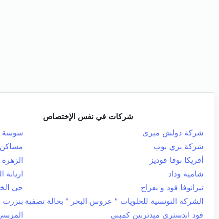
شركات في نفس الإختصاص
شركة دولش ميرى
سوسة ال
شركة بري بوب
مساكن
أفريكا نوفا فوديز
الزهرة
شامية وداد
اريانة ا
تيرانوفا فود و بفراج
حي الخ
الشركة التونسية للحلويات " عروس البحر " بحالة تصفية
بنزرت ا
فود اندستري ميدترنين كمبني
المرسى