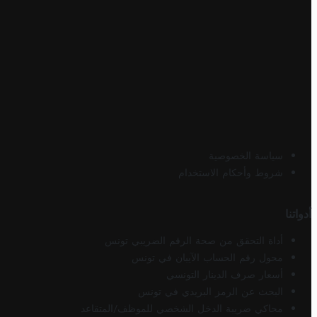
سياسة الخصوصية
شروط وأحكام الاستخدام
أدواتنا
أداة التحقق من صحة الرقم الضريبي تونس
محول رقم الحساب الآيبان في تونس
أسعار صرف الدينار التونسي
البحث عن الرمز البريدي في تونس
محاكي ضريبة الدخل الشخصي للموظف/المتقاعد