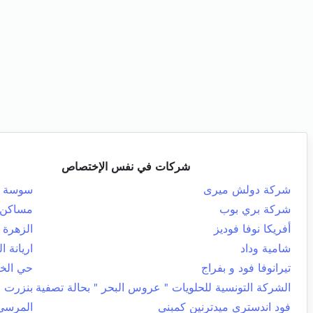
شركات في نفس الإختصاص
شركة دولش ميرى
سوسة ال
شركة بري بوب
مساكن
أفريكا نوفا فوديز
الزهرة
شامية وداد
اريانة ا
تيرانوفا فود و بفراج
حي الخ
الشركة التونسية للحلويات " عروس البحر " بحالة تصفية
بنزرت ا
فود اندستري ميدترنين كمبني
المرسى