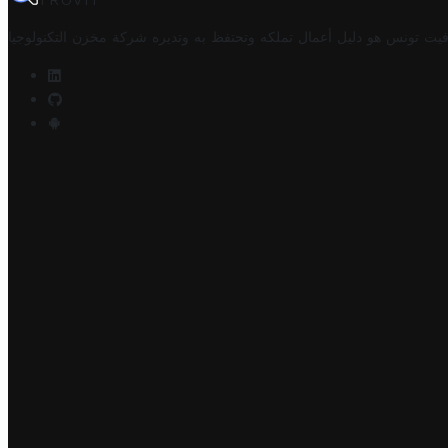
TROVIT
فيت تونس هو دليل أعمال تملكه وتحتفظ به وتديره
شركة مخزن التكنولوجيا