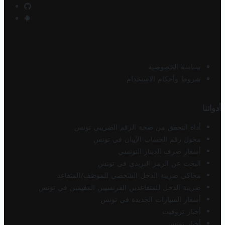
سياسة الخصوصية
شروط وأحكام الاستخدام
أدواتنا
أداة التحقق من صحة الرقم الضريبي تونس
محول رقم الحساب الآيبان في تونس
أسعار صرف الدينار التونسي
البحث عن الرمز البريدي في تونس
محاكي ضريبة الدخل الشخصي للموظف/المتقاعد
ضريبة الدخل للمتقاعدين الفرنسيين المقيمين في تونس
أسعار السيارات الجديدة في تونس
أخبار تروفيت
أخبار تونس