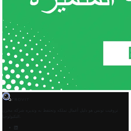
TROVIT
تروفيت تونس هو دليل أعمال تملكه وتحتفظ به وتديره
شركة مخزن
.
التكنولوجيا