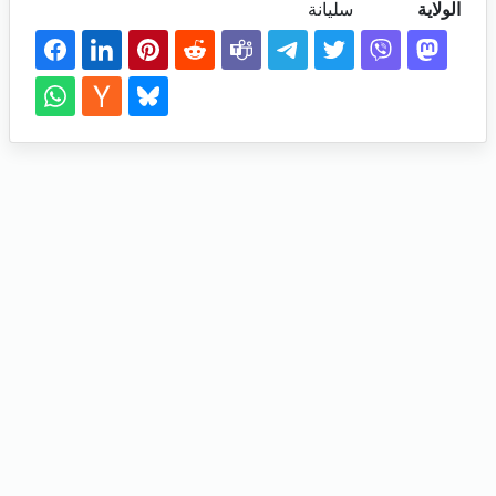
الولاية
سليانة