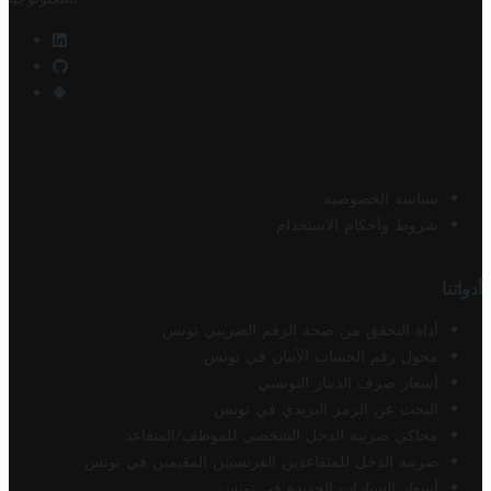
سياسة الخصوصية
شروط وأحكام الاستخدام
أدواتنا
أداة التحقق من صحة الرقم الضريبي تونس
محول رقم الحساب الآيبان في تونس
أسعار صرف الدينار التونسي
البحث عن الرمز البريدي في تونس
محاكي ضريبة الدخل الشخصي للموظف/المتقاعد
ضريبة الدخل للمتقاعدين الفرنسيين المقيمين في تونس
أسعار السيارات الجديدة في تونس