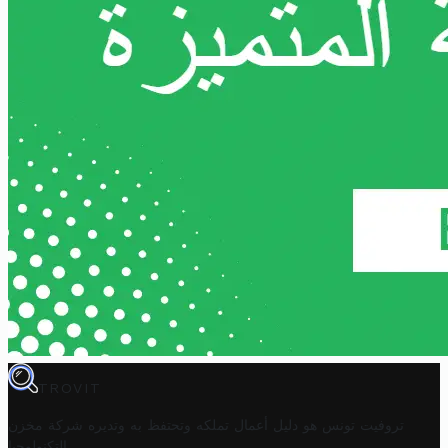
TROVIT
تروفيت تونس هو دليل أعمال تملكه وتحتفظ به وتديره
شركة مخزن
.
التكنولوجيا