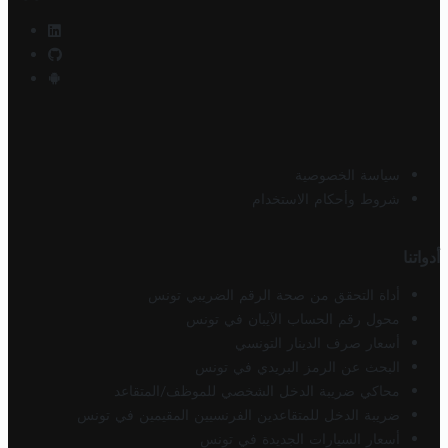
سياسة الخصوصية
شروط وأحكام الاستخدام
أدواتنا
أداة التحقق من صحة الرقم الضريبي تونس
محول رقم الحساب الآيبان في تونس
أسعار صرف الدينار التونسي
البحث عن الرمز البريدي في تونس
محاكي ضريبة الدخل الشخصي للموظف/المتقاعد
ضريبة الدخل للمتقاعدين الفرنسيين المقيمين في تونس
أسعار السيارات الجديدة في تونس