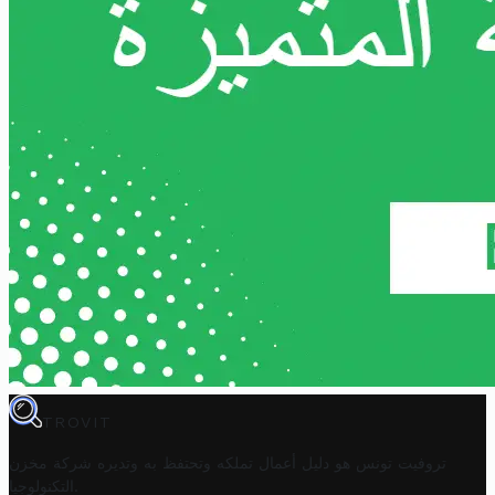
TROVIT
تروفيت تونس هو دليل أعمال تملكه وتحتفظ به وتديره
شركة مخزن
.
التكنولوجيا