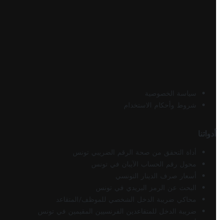
سياسة الخصوصية
شروط وأحكام الاستخدام
أدواتنا
أداة التحقق من صحة الرقم الضريبي تونس
محول رقم الحساب الآيبان في تونس
أسعار صرف الدينار التونسي
البحث عن الرمز البريدي في تونس
محاكي ضريبة الدخل الشخصي للموظف/المتقاعد
ضريبة الدخل للمتقاعدين الفرنسيين المقيمين في تونس