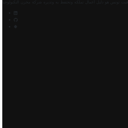
فيت تونس هو دليل أعمال تملكه وتحتفظ به وتديره
شركة مخزن التكنولوجيا