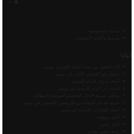
سياسة الخصوصية
شروط وأحكام الاستخدام
أدواتنا
أداة التحقق من صحة الرقم الضريبي تونس
محول رقم الحساب الآيبان في تونس
أسعار صرف الدينار التونسي
البحث عن الرمز البريدي في تونس
محاكي ضريبة الدخل الشخصي للموظف/المتقاعد
ضريبة الدخل للمتقاعدين الفرنسيين المقيمين في تونس
أسعار السيارات الجديدة في تونس
أخبار تروفيت
أخبار تونس
رابط خلفي مجاني