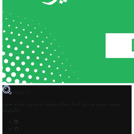
TROVIT
تروفيت تونس هو دليل أعمال تملكه وتحتفظ به وتديره
شركة مخزن
.
التكنولوجيا