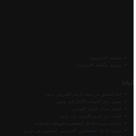
سياسة الخصوصية
شروط وأحكام الاستخدام
أدواتنا
أداة التحقق من صحة الرقم الضريبي تونس
محول رقم الحساب الآيبان في تونس
أسعار صرف الدينار التونسي
البحث عن الرمز البريدي في تونس
محاكي ضريبة الدخل الشخصي للموظف/المتقاعد
ضريبة الدخل للمتقاعدين الفرنسيين المقيمين في تونس