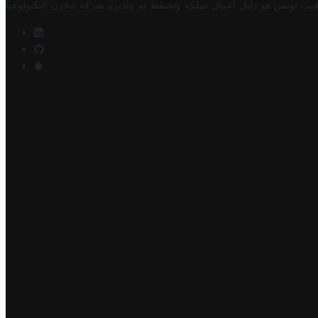
فيت تونس هو دليل أعمال تملكه وتحتفظ به وتديره
شركة مخزن التكنولوجيا