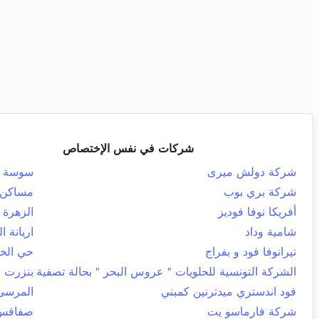
شركات في نفس الإختصاص
شركة دولش ميرى
سوسة ال
شركة بري بوب
مساكن
أفريكا نوفا فوديز
الزهرة
شامية وداد
اريانة ا
تيرانوفا فود و بفراج
حي الخ
الشركة التونسية للحلويات " عروس البحر " بحالة تصفية
بنزرت ا
فود اندستري ميدترنين كمبني
المرسى
شركة فارماسو يت
صفاقس 