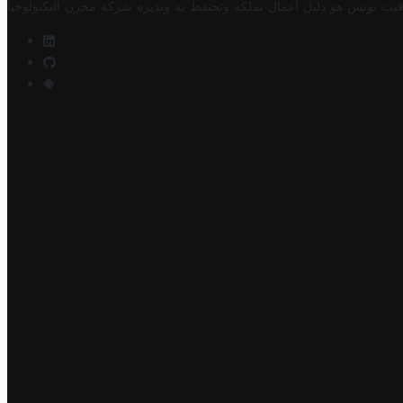
فيت تونس هو دليل أعمال تملكه وتحتفظ به وتديره
شركة مخزن التكنولوجيا