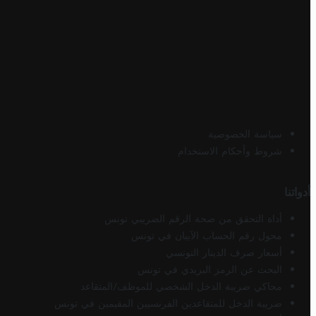
سياسة الخصوصية
شروط وأحكام الاستخدام
أدواتنا
أداة التحقق من صحة الرقم الضريبي تونس
محول رقم الحساب الآيبان في تونس
أسعار صرف الدينار التونسي
البحث عن الرمز البريدي في تونس
محاكي ضريبة الدخل الشخصي للموظف/المتقاعد
ضريبة الدخل للمتقاعدين الفرنسيين المقيمين في تونس