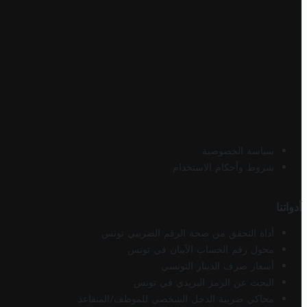
سياسة الخصوصية
شروط وأحكام الاستخدام
أدواتنا
أداة التحقق من صحة الرقم الضريبي تونس
محول رقم الحساب الآيبان في تونس
أسعار صرف الدينار التونسي
البحث عن الرمز البريدي في تونس
محاكي ضريبة الدخل الشخصي للموظف/المتقاعد