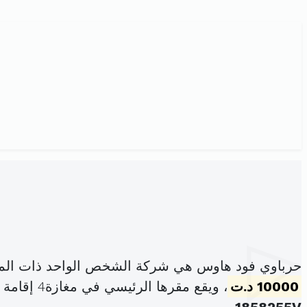
حرباوي فود هاوس هي شركة الشخص الواحد ذات المس
10000 د.ت
، ويقع مقرها الرئيسي في مغازة4 إقامة فاتن نهج تونس حي الرياض سليمان (