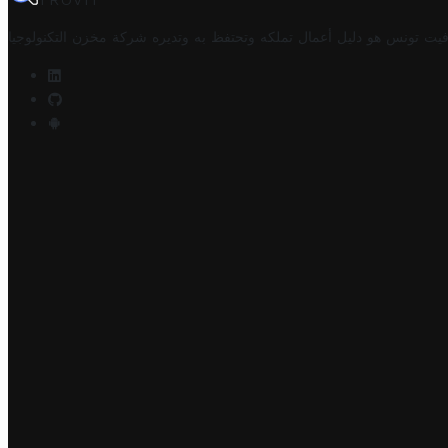
TROVIT
فيت تونس هو دليل أعمال تملكه وتحتفظ به وتديره
شركة مخزن التكنولوجيا