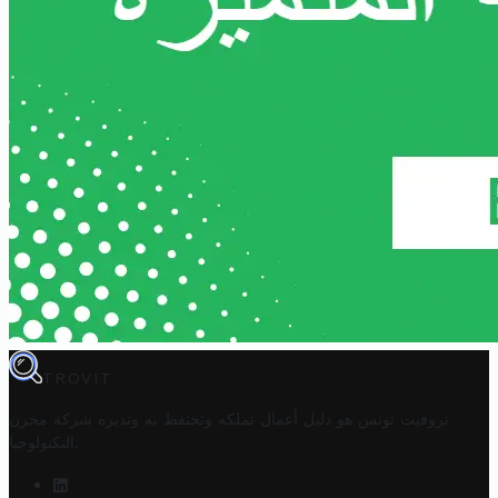
TROVIT
تروفيت تونس هو دليل أعمال تملكه وتحتفظ به وتديره
شركة مخزن
.
التكنولوجيا