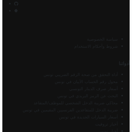
سياسة الخصوصية
شروط وأحكام الاستخدام
أدواتنا
أداة التحقق من صحة الرقم الضريبي تونس
محول رقم الحساب الآيبان في تونس
أسعار صرف الدينار التونسي
البحث عن الرمز البريدي في تونس
محاكي ضريبة الدخل الشخصي للموظف/المتقاعد
ضريبة الدخل للمتقاعدين الفرنسيين المقيمين في تونس
أسعار السيارات الجديدة في تونس
أخبار تروفيت
أخبار تونس