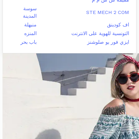
سوسة
STE MECH 2 COM
المدينة
اف كودينق
منيهلة
التونسية للهوية على الانترنت
المنزه
ايزي فور يو صلوشنز
باب بحر