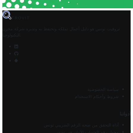
TROVIT
تروفيت تونس هو دليل أعمال تملكه وتحتفظ به وتديره
شركة مخزن
.
التكنولوجيا
سياسة الخصوصية
شروط وأحكام الاستخدام
أدواتنا
أداة التحقق من صحة الرقم الضريبي تونس
محول رقم الحساب الآيبان في تونس