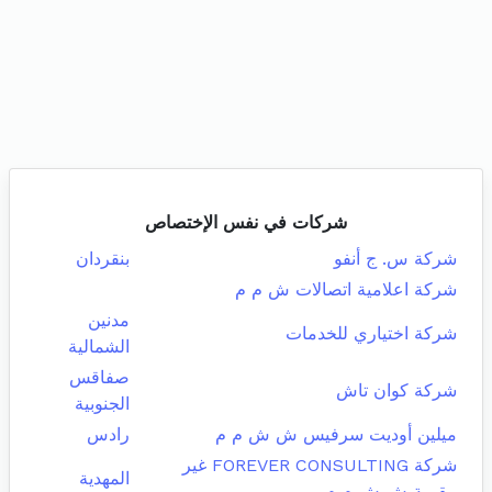
شركات في نفس الإختصاص
شركة س. ج أنفو
بنقردان
شركة اعلامية اتصالات ش م م
مدنين
شركة اختياري للخدمات
الشمالية
صفاقس
شركة كوان تاش
الجنوبية
ميلين أوديت سرفيس ش ش م م
رادس
شركة FOREVER CONSULTING غير
المهدية
مقيمة ش ش م م