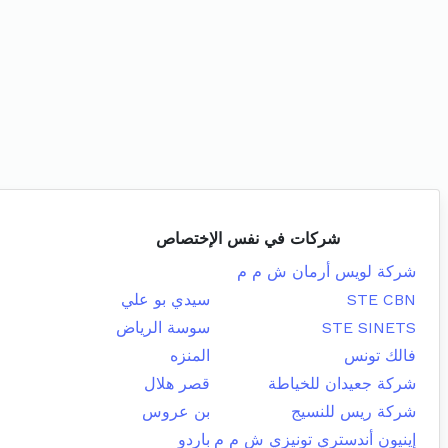
شركات في نفس الإختصاص
شركة لويس أرمان ش م م
STE CBN
سيدي بو علي
STE SINETS
سوسة الرياض
فالك تونس
المنزه
شركة جعيدان للخياطة
قصر هلال
شركة ريس للنسيج
بن عروس
إينيون أندستري تونيزي ش م م
باردو