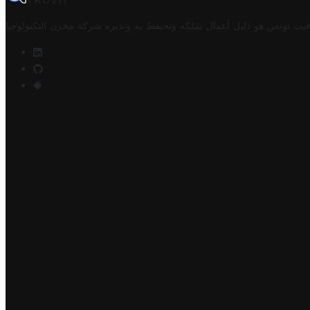
TROVIT
فيت تونس هو دليل أعمال تملكه وتحتفظ به وتديره
شركة مخزن التكنولوجيا