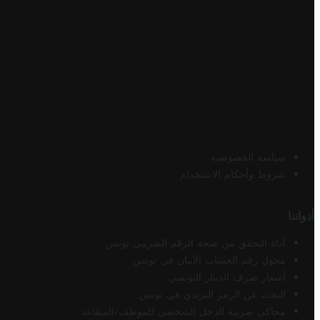
سياسة الخصوصية
شروط وأحكام الاستخدام
أدواتنا
أداة التحقق من صحة الرقم الضريبي تونس
محول رقم الحساب الآيبان في تونس
أسعار صرف الدينار التونسي
البحث عن الرمز البريدي في تونس
محاكي ضريبة الدخل الشخصي للموظف/المتقاعد