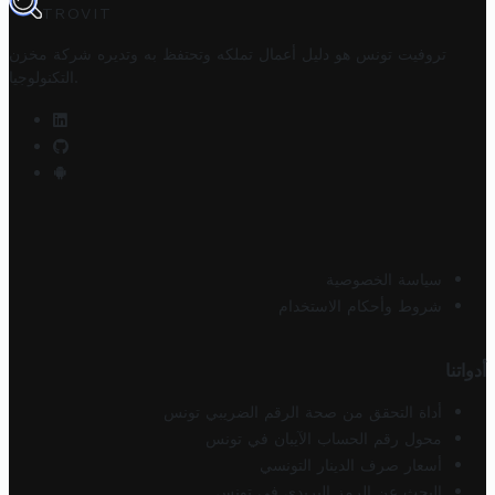
TROVIT
تروفيت تونس هو دليل أعمال تملكه وتحتفظ به وتديره
شركة مخزن
.
التكنولوجيا
سياسة الخصوصية
شروط وأحكام الاستخدام
أدواتنا
أداة التحقق من صحة الرقم الضريبي تونس
محول رقم الحساب الآيبان في تونس
أسعار صرف الدينار التونسي
البحث عن الرمز البريدي في تونس