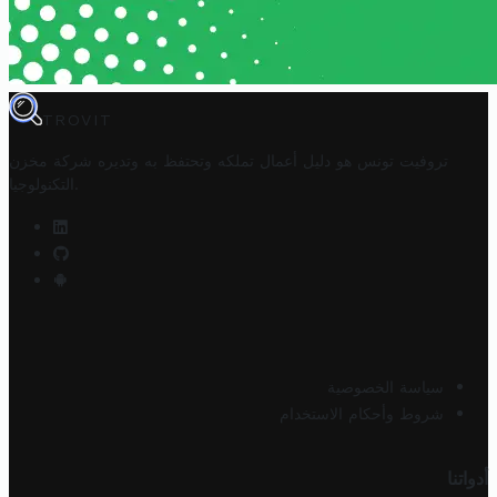
TROVIT
تروفيت تونس هو دليل أعمال تملكه وتحتفظ به وتديره
شركة مخزن
.
التكنولوجيا
سياسة الخصوصية
شروط وأحكام الاستخدام
أدواتنا