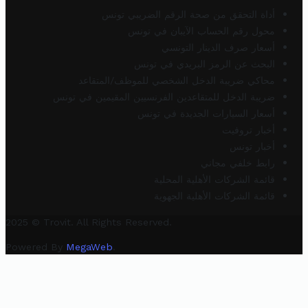
أداة التحقق من صحة الرقم الضريبي تونس
محول رقم الحساب الآيبان في تونس
أسعار صرف الدينار التونسي
البحث عن الرمز البريدي في تونس
محاكي ضريبة الدخل الشخصي للموظف/المتقاعد
ضريبة الدخل للمتقاعدين الفرنسيين المقيمين في تونس
أسعار السيارات الجديدة في تونس
أخبار تروفيت
أخبار تونس
رابط خلفي مجاني
قائمة الشركات الأهلية المحلية
قائمة الشركات الأهلية الجهوية
2025 © Trovit. All Rights Reserved.
Powered By
MegaWeb
.