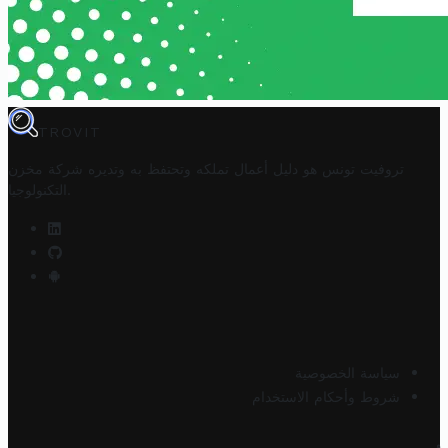
TROVIT
تروفيت تونس هو دليل أعمال تملكه وتحتفظ به وتديره
شركة مخزن
.
التكنولوجيا
سياسة الخصوصية
شروط وأحكام الاستخدام