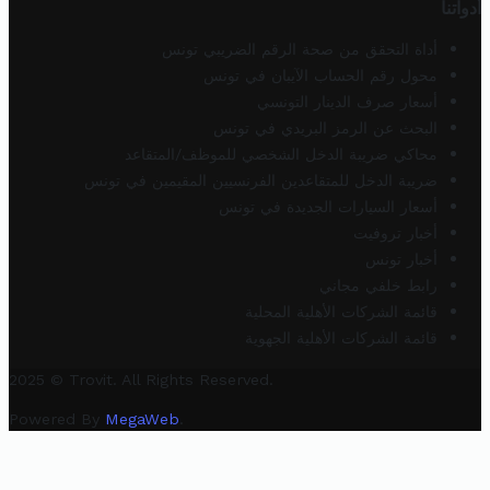
أدواتنا
أداة التحقق من صحة الرقم الضريبي تونس
محول رقم الحساب الآيبان في تونس
أسعار صرف الدينار التونسي
البحث عن الرمز البريدي في تونس
محاكي ضريبة الدخل الشخصي للموظف/المتقاعد
ضريبة الدخل للمتقاعدين الفرنسيين المقيمين في تونس
أسعار السيارات الجديدة في تونس
أخبار تروفيت
أخبار تونس
رابط خلفي مجاني
قائمة الشركات الأهلية المحلية
قائمة الشركات الأهلية الجهوية
2025 © Trovit. All Rights Reserved.
Powered By
MegaWeb
.